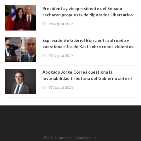
Presidenta y vicepresidente del Senado
rechazan propuesta de diputados Libertarios
para suspender Ley Karin por cinco años:
08 August 2026
"Constituye un camino equivocado"
Expresidente Gabriel Boric entra al ruedo y
cuestiona cifra de Kast sobre robos violentos.
Gobierno le respondió
07 August 2026
Abogado Jorge Correa cuestiona la
invariabilidad tributaria del Gobierno ante el
Tribunal Constitucional: “Es contraria a la
07 August 2026
democracia” y "defendemos la alternancia en el
poder"
© 2017 Cambio 21 / cambio21.cl