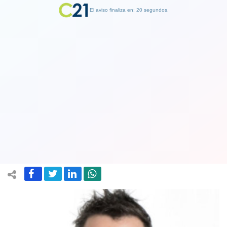
El aviso finaliza en: 19 segundos.
Finalizar Publicidad
Formalizan a concejal Renovación
Nacional Karim Chahuán como jefe del
saqueo en mall de La Calera
04 December 2019