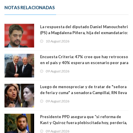
NOTAS RELACIONADAS
La respuesta del diputado Daniel Manouchehri
(PS) a Magdalena Piñera, hija del exmandatario:
"Les molesta que toquemos a quienes se
10 August 2026
creían intocables"
Encuesta Criteria: 47% cree que hay retroceso
en el país y 40% espera un escenario peor para
el empleo
09 August 2026
Luego de menospreciar y de tratar de "señora
de feria y cuma" a senadora Campillai, RN lleva
al Tribunal Supremo a la senadora Camila
09 August 2026
Flores
Presidente PPD asegura que “si reforma de
Kast y Quiroz fuera plebiscitada hoy, perdería,
la mayoría está en contra”. Y si el "TC resuelve
09 August 2026