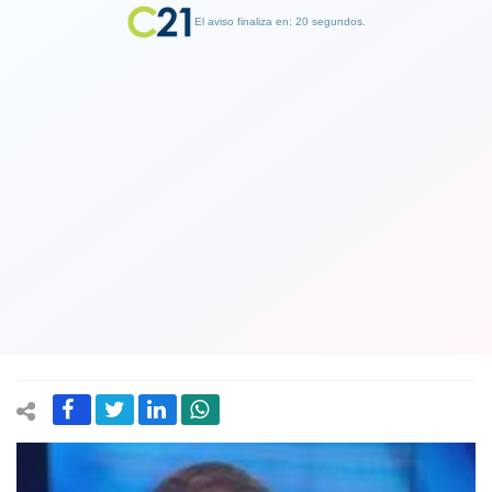
El aviso finaliza en: 19 segundos.
Finalizar Publicidad
Frente Amplio se indigna con la DC
por votaciones con el Gobierno y no
apoyará a diputado Gabriel Silber en la
presidencia de la Cámara
17 January 2019