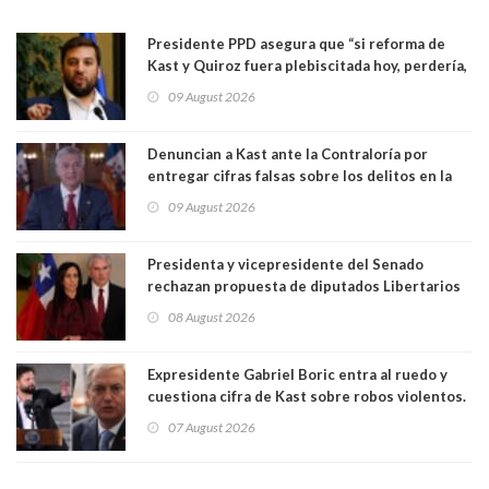
Presidente PPD asegura que “si reforma de
Kast y Quiroz fuera plebiscitada hoy, perdería,
la mayoría está en contra”. Y si el "TC resuelve
09 August 2026
a favor de la oposición, sería una victoria de la
ciudadanía”
Denuncian a Kast ante la Contraloría por
entregar cifras falsas sobre los delitos en la
cadena nacional
09 August 2026
Presidenta y vicepresidente del Senado
rechazan propuesta de diputados Libertarios
para suspender Ley Karin por cinco años:
08 August 2026
"Constituye un camino equivocado"
Expresidente Gabriel Boric entra al ruedo y
cuestiona cifra de Kast sobre robos violentos.
Gobierno le respondió
07 August 2026