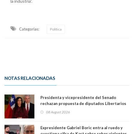
la industria”.
Categorias:
Política
NOTAS RELACIONADAS
Presidenta y vicepresidente del Senado
rechazan propuesta de diputados Libertarios
para suspender Ley Karin por cinco años:
08 August 2026
"Constituye un camino equivocado"
Expresidente Gabriel Boric entra al ruedo y
cuestiona cifra de Kast sobre robos violentos.