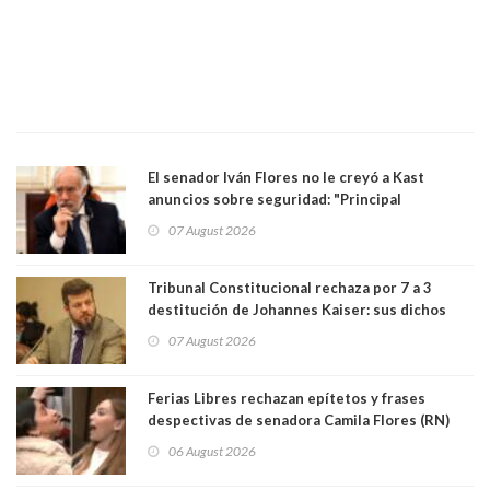
El senador Iván Flores no le creyó a Kast
anuncios sobre seguridad: "Principal
herramienta sigue sin urgencia clave para
07 August 2026
perseguir ruta del dinero y levantar secreto
bancario"
Tribunal Constitucional rechaza por 7 a 3
destitución de Johannes Kaiser: sus dichos
sobre el golpe de Estado ya no importan para la
07 August 2026
justicia constitucional porque no es diputado
Ferias Libres rechazan epítetos y frases
despectivas de senadora Camila Flores (RN)
para maltratar a senadora Campillai
06 August 2026