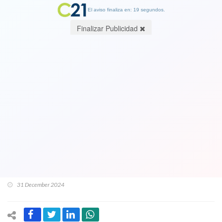
El aviso finaliza en: 19 segundos.
Finalizar Publicidad
Fuego amigo en el Gobierno: Daniel
Jadue y diputadas comunistas
torpedean reforma de pensiones y
dejan herida "en el ala" la negociación
de La Moneda encabezada por la
militante del PC, Jeannette Jara
31 December 2024