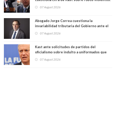
Gobierno le respondió
07 August 2026
Abogado Jorge Correa cuestiona la
invariabilidad tributaria del Gobierno ante el
Tribunal Constitucional: “Es contraria a la
07 August 2026
democracia” y "defendemos la alternancia en el
poder"
Kast ante solicitudes de partidos del
oficialismo sobre indulto a uniformados que
están presos: "Se van a analizar en su mérito"
07 August 2026