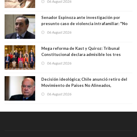
06 August 2026
Senador Espinoza ante investigación por
presunto caso de violencia intrafamiliar: "No
existe denuncia en mi contra". PS entregó
06 August 2026
antecedentes a Tribunal Supremo
Mega reforma de Kast y Quiroz: Tribunal
Constitucional declara admisible los tres
requerimientos de la oposición
06 August 2026
Decisión ideológica; Chile anunció retiro del
Movimiento de Países No Alineados,
organización de la que formaba parte desde
06 August 2026
1971. Excanciller Insulza lamentó decisión