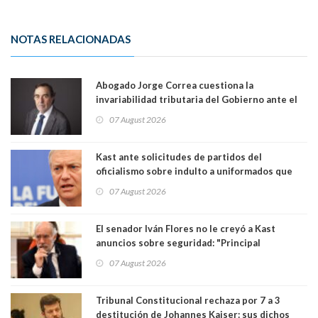
NOTAS RELACIONADAS
Abogado Jorge Correa cuestiona la
invariabilidad tributaria del Gobierno ante el
Tribunal Constitucional: “Es contraria a la
07 August 2026
democracia” y "defendemos la alternancia en el
poder"
Kast ante solicitudes de partidos del
oficialismo sobre indulto a uniformados que
están presos: "Se van a analizar en su mérito"
07 August 2026
El senador Iván Flores no le creyó a Kast
anuncios sobre seguridad: "Principal
herramienta sigue sin urgencia clave para
07 August 2026
perseguir ruta del dinero y levantar secreto
bancario"
Tribunal Constitucional rechaza por 7 a 3
destitución de Johannes Kaiser: sus dichos