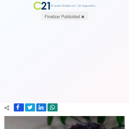
El aviso finaliza en: 19 segundos.
Finalizar Publicidad
Gabriel Boric hace autocrítica por
campaña tras derrota de Oliva:
“Caímos en un espiral de
descalificaciones”
14 June 2021