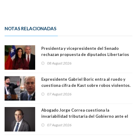
NOTAS RELACIONADAS
Presidenta y vicepresidente del Senado
rechazan propuesta de diputados Libertarios
para suspender Ley Karin por cinco años:
08 August 2026
"Constituye un camino equivocado"
Expresidente Gabriel Boric entra al ruedo y
cuestiona cifra de Kast sobre robos violentos.
Gobierno le respondió
07 August 2026
Abogado Jorge Correa cuestiona la
invariabilidad tributaria del Gobierno ante el
Tribunal Constitucional: “Es contraria a la
07 August 2026
democracia” y "defendemos la alternancia en el
poder"