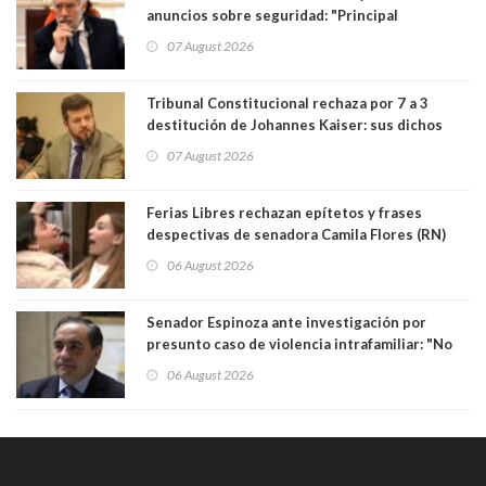
anuncios sobre seguridad: "Principal
herramienta sigue sin urgencia clave para
07 August 2026
perseguir ruta del dinero y levantar secreto
bancario"
Tribunal Constitucional rechaza por 7 a 3
destitución de Johannes Kaiser: sus dichos
sobre el golpe de Estado ya no importan para la
07 August 2026
justicia constitucional porque no es diputado
Ferias Libres rechazan epítetos y frases
despectivas de senadora Camila Flores (RN)
para maltratar a senadora Campillai
06 August 2026
Senador Espinoza ante investigación por
presunto caso de violencia intrafamiliar: "No
existe denuncia en mi contra". PS entregó
06 August 2026
antecedentes a Tribunal Supremo