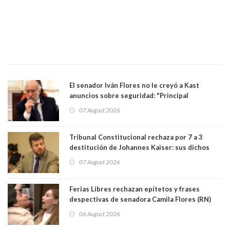
El senador Iván Flores no le creyó a Kast
anuncios sobre seguridad: "Principal
herramienta sigue sin urgencia clave para
07 August 2026
perseguir ruta del dinero y levantar secreto
bancario"
Tribunal Constitucional rechaza por 7 a 3
destitución de Johannes Kaiser: sus dichos
sobre el golpe de Estado ya no importan para la
07 August 2026
justicia constitucional porque no es diputado
Ferias Libres rechazan epítetos y frases
despectivas de senadora Camila Flores (RN)
para maltratar a senadora Campillai
06 August 2026