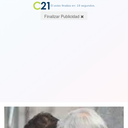
El aviso finaliza en: 19 segundos.
Finalizar Publicidad
Gabriel Boric: "No tengo ninguna duda
de que el Presidente Piñera es un
demócrata"
08 September 2023