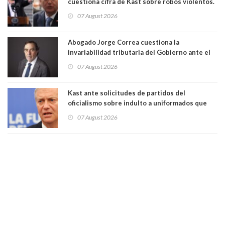
cuestiona cifra de Kast sobre robos violentos.
Gobierno le respondió
07 August 2026
Abogado Jorge Correa cuestiona la
invariabilidad tributaria del Gobierno ante el
Tribunal Constitucional: “Es contraria a la
07 August 2026
democracia” y "defendemos la alternancia en el
poder"
Kast ante solicitudes de partidos del
oficialismo sobre indulto a uniformados que
están presos: "Se van a analizar en su mérito"
07 August 2026