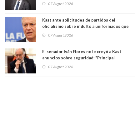
Tribunal Constitucional: “Es contraria a la
07 August 2026
democracia” y "defendemos la alternancia en el
poder"
Kast ante solicitudes de partidos del
oficialismo sobre indulto a uniformados que
están presos: "Se van a analizar en su mérito"
07 August 2026
El senador Iván Flores no le creyó a Kast
anuncios sobre seguridad: "Principal
herramienta sigue sin urgencia clave para
07 August 2026
perseguir ruta del dinero y levantar secreto
bancario"