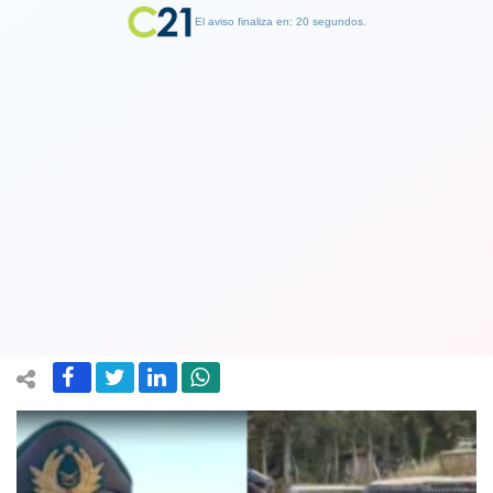
El aviso finaliza en: 19 segundos.
Finalizar Publicidad
General director de Carabineros
valora detención de sospechosos de
triple crimen de policías en Cañete
29 July 2024