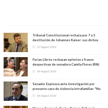
Tribunal Constitucional rechaza por 7 a 3
destitución de Johannes Kaiser: sus dichos
sobre el golpe de Estado ya no importan para la
07 August 2026
justicia constitucional porque no es diputado
Ferias Libres rechazan epítetos y frases
despectivas de senadora Camila Flores (RN)
para maltratar a senadora Campillai
06 August 2026
Senador Espinoza ante investigación por
presunto caso de violencia intrafamiliar: "No
existe denuncia en mi contra". PS entregó
06 August 2026
antecedentes a Tribunal Supremo