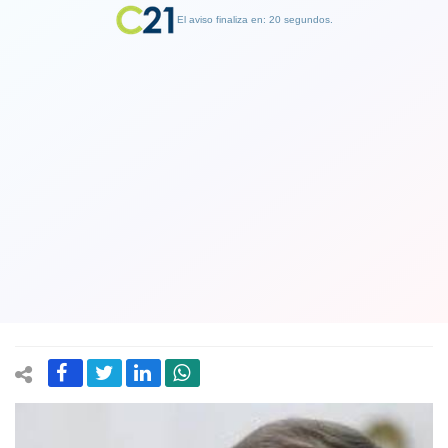
El aviso finaliza en: 19 segundos.
Finalizar Publicidad
Gobierno acusa "uso político
electoral" de acusación constitucional
contra Piñera en polémico contrato en
paraíso libre de impuestos
05 October 2021