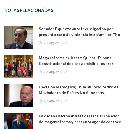
NOTAS RELACIONADAS
Senador Espinoza ante investigación por
presunto caso de violencia intrafamiliar: "No
existe denuncia en mi contra". PS entregó
06 August 2026
antecedentes a Tribunal Supremo
Mega reforma de Kast y Quiroz: Tribunal
Constitucional declara admisible los tres
requerimientos de la oposición
06 August 2026
Decisión ideológica; Chile anunció retiro del
Movimiento de Países No Alineados,
organización de la que formaba parte desde
06 August 2026
1971. Excanciller Insulza lamentó decisión
En cadena nacional: Kast destaca aprobación
de megarreforma y presenta agenda contra el
Crimen Organizado y el Terrorismo