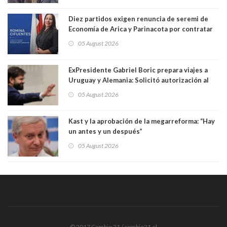
Diez partidos exigen renuncia de seremi de
Economía de Arica y Parinacota por contratar
solo a militantes del Gobierno. Entre ellas hay
05 August 2026
una militante de RN, detenida con 47 kilos de
droga
ExPresidente Gabriel Boric prepara viajes a
Uruguay y Alemania: Solicitó autorización al
Congreso
05 August 2026
Kast y la aprobación de la megarreforma: “Hay
un antes y un después”
05 August 2026
© 2017 Cambio 21 / cambio21.cl