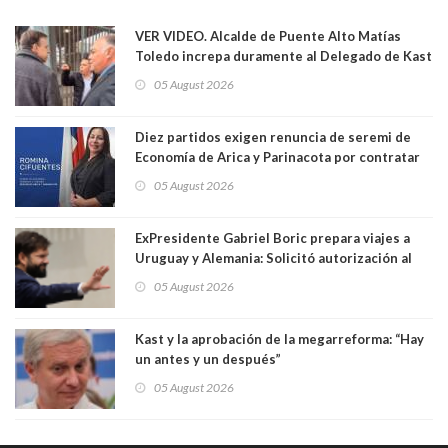
VER VIDEO. Alcalde de Puente Alto Matías
Toledo increpa duramente al Delegado de Kast
Germán Codina por crisis de seguridad. "El
05 August 2026
delegado nuevamente arrancando"
Diez partidos exigen renuncia de seremi de
Economía de Arica y Parinacota por contratar
solo a militantes del Gobierno. Entre ellas hay
05 August 2026
una militante de RN, detenida con 47 kilos de
droga
ExPresidente Gabriel Boric prepara viajes a
Uruguay y Alemania: Solicitó autorización al
Congreso
05 August 2026
Kast y la aprobación de la megarreforma: “Hay
un antes y un después”
05 August 2026