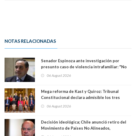
NOTAS RELACIONADAS
Senador Espinoza ante investigación por
presunto caso de violencia intrafamiliar: "No
existe denuncia en mi contra". PS entregó
06 August 2026
antecedentes a Tribunal Supremo
Mega reforma de Kast y Quiroz: Tribunal
Constitucional declara admisible los tres
requerimientos de la oposición
06 August 2026
Decisión ideológica; Chile anunció retiro del
Movimiento de Países No Alineados,
organización de la que formaba parte desde