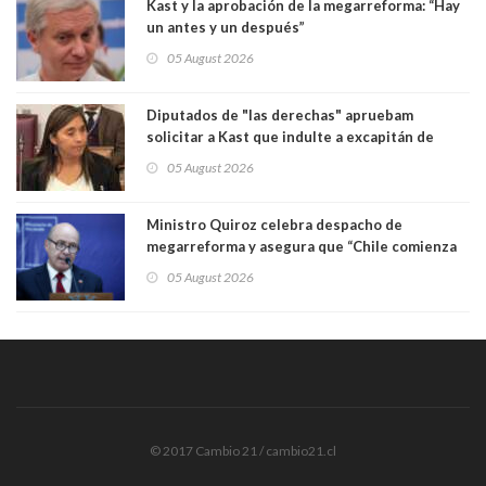
Kast y la aprobación de la megarreforma: “Hay
un antes y un después”
05 August 2026
Diputados de "las derechas" apruebam
solicitar a Kast que indulte a excapitán de
carabineros condenado por dejar ciega a
05 August 2026
senadora Fabiola Campillai
Ministro Quiroz celebra despacho de
megarreforma y asegura que “Chile comienza
nuevamente a crecer”
05 August 2026
© 2017 Cambio 21 / cambio21.cl