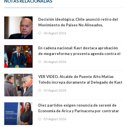
NOTAS RELACIONADAS
Decisión ideológica; Chile anunció retiro del
Movimiento de Países No Alineados,
organización de la que formaba parte desde
06 August 2026
1971. Excanciller Insulza lamentó decisión
En cadena nacional: Kast destaca aprobación
de megarreforma y presenta agenda contra el
Crimen Organizado y el Terrorismo
06 August 2026
VER VIDEO. Alcalde de Puente Alto Matías
Toledo increpa duramente al Delegado de Kast
Germán Codina por crisis de seguridad. "El
05 August 2026
delegado nuevamente arrancando"
Diez partidos exigen renuncia de seremi de
Economía de Arica y Parinacota por contratar
solo a militantes del Gobierno. Entre ellas hay
05 August 2026
una militante de RN, detenida con 47 kilos de