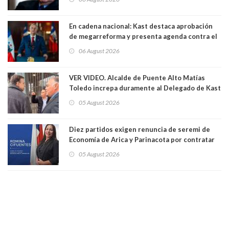
1971. Excanciller Insulza lamentó decisión
En cadena nacional: Kast destaca aprobación
de megarreforma y presenta agenda contra el
Crimen Organizado y el Terrorismo
06 August 2026
VER VIDEO. Alcalde de Puente Alto Matías
Toledo increpa duramente al Delegado de Kast
Germán Codina por crisis de seguridad. "El
05 August 2026
delegado nuevamente arrancando"
Diez partidos exigen renuncia de seremi de
Economía de Arica y Parinacota por contratar
solo a militantes del Gobierno. Entre ellas hay
05 August 2026
una militante de RN, detenida con 47 kilos de
droga