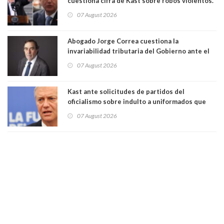
cuestiona cifra de Kast sobre robos violentos.
Gobierno le respondió
07 August 2026
Abogado Jorge Correa cuestiona la
invariabilidad tributaria del Gobierno ante el
Tribunal Constitucional: “Es contraria a la
07 August 2026
democracia” y "defendemos la alternancia en el
poder"
Kast ante solicitudes de partidos del
oficialismo sobre indulto a uniformados que
están presos: "Se van a analizar en su mérito"
07 August 2026