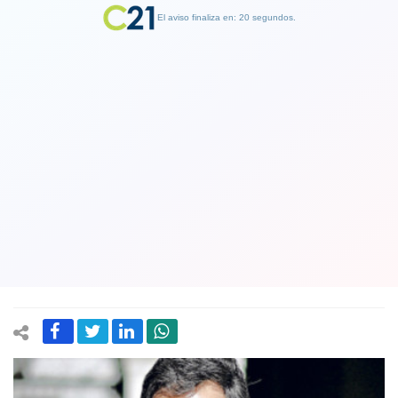
El aviso finaliza en: 19 segundos.
Finalizar Publicidad
Gobierno designa a siete embajadores:
figura Octavio Erázurriz quien creó
red de apoyo a la candidatura de
Piñera en la Cancillería
17 May 2018