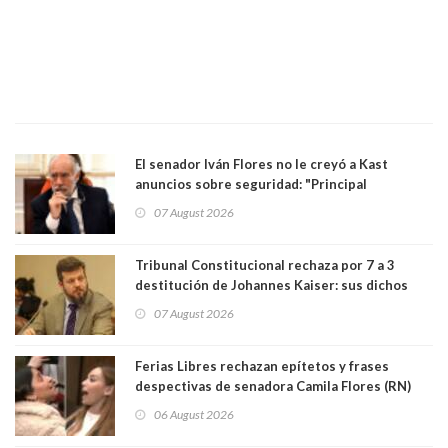
El senador Iván Flores no le creyó a Kast
anuncios sobre seguridad: "Principal
herramienta sigue sin urgencia clave para
07 August 2026
perseguir ruta del dinero y levantar secreto
bancario"
Tribunal Constitucional rechaza por 7 a 3
destitución de Johannes Kaiser: sus dichos
sobre el golpe de Estado ya no importan para la
07 August 2026
justicia constitucional porque no es diputado
Ferias Libres rechazan epítetos y frases
despectivas de senadora Camila Flores (RN)
para maltratar a senadora Campillai
06 August 2026