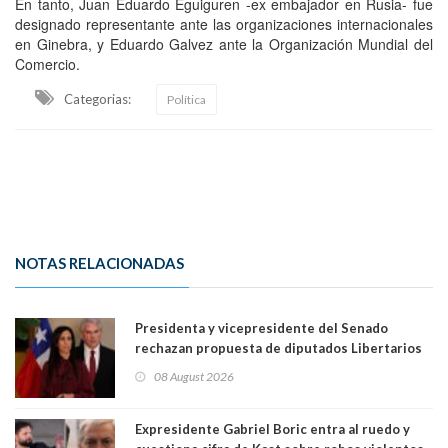
En tanto, Juan Eduardo Eguiguren -ex embajador en Rusia- fue
designado representante ante las organizaciones internacionales
en Ginebra, y Eduardo Galvez ante la Organización Mundial del
Comercio.
Categorias:
Política
NOTAS RELACIONADAS
Presidenta y vicepresidente del Senado
rechazan propuesta de diputados Libertarios
para suspender Ley Karin por cinco años:
08 August 2026
"Constituye un camino equivocado"
Expresidente Gabriel Boric entra al ruedo y