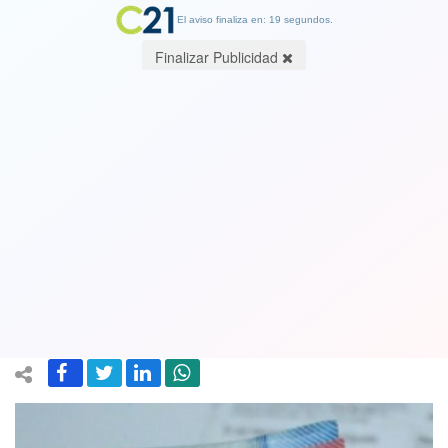
El aviso finaliza en: 19 segundos.
Finalizar Publicidad
Gobierno ingresa al Congreso
proyecto que crea bono único de
invierno por $120 mil: Se pagaría en
agosto
12 July 2022