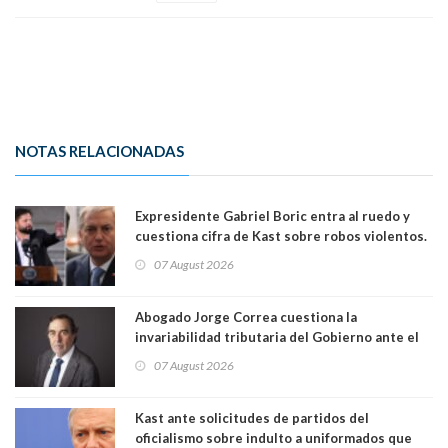
NOTAS RELACIONADAS
Expresidente Gabriel Boric entra al ruedo y
cuestiona cifra de Kast sobre robos violentos.
Gobierno le respondió
07 August 2026
Abogado Jorge Correa cuestiona la
invariabilidad tributaria del Gobierno ante el
Tribunal Constitucional: “Es contraria a la
07 August 2026
democracia” y "defendemos la alternancia en el
poder"
Kast ante solicitudes de partidos del
oficialismo sobre indulto a uniformados que