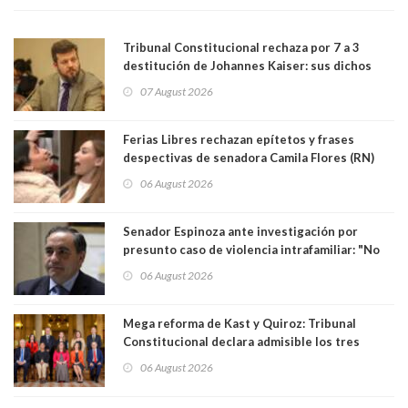
Tribunal Constitucional rechaza por 7 a 3
destitución de Johannes Kaiser: sus dichos
sobre el golpe de Estado ya no importan para la
07 August 2026
justicia constitucional porque no es diputado
Ferias Libres rechazan epítetos y frases
despectivas de senadora Camila Flores (RN)
para maltratar a senadora Campillai
06 August 2026
Senador Espinoza ante investigación por
presunto caso de violencia intrafamiliar: "No
existe denuncia en mi contra". PS entregó
06 August 2026
antecedentes a Tribunal Supremo
Mega reforma de Kast y Quiroz: Tribunal
Constitucional declara admisible los tres
requerimientos de la oposición
06 August 2026