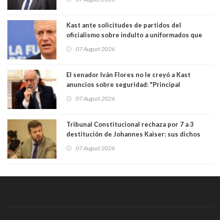
democracia” y "defendemos la alternancia en el
poder"
Kast ante solicitudes de partidos del
oficialismo sobre indulto a uniformados que
están presos: "Se van a analizar en su mérito"
07 August 2026
El senador Iván Flores no le creyó a Kast
anuncios sobre seguridad: "Principal
herramienta sigue sin urgencia clave para
07 August 2026
perseguir ruta del dinero y levantar secreto
bancario"
Tribunal Constitucional rechaza por 7 a 3
destitución de Johannes Kaiser: sus dichos
sobre el golpe de Estado ya no importan para la
07 August 2026
justicia constitucional porque no es diputado