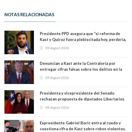
NOTAS RELACIONADAS
Presidente PPD asegura que “si reforma de
Kast y Quiroz fuera plebiscitada hoy, perdería,
la mayoría está en contra”. Y si el "TC resuelve
09 August 2026
a favor de la oposición, sería una victoria de la
ciudadanía”
Denuncian a Kast ante la Contraloría por
entregar cifras falsas sobre los delitos en la
cadena nacional
09 August 2026
Presidenta y vicepresidente del Senado
rechazan propuesta de diputados Libertarios
para suspender Ley Karin por cinco años:
08 August 2026
"Constituye un camino equivocado"
Expresidente Gabriel Boric entra al ruedo y
cuestiona cifra de Kast sobre robos violentos.