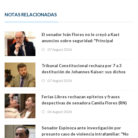
NOTAS RELACIONADAS
El senador Iván Flores no le creyó a Kast
anuncios sobre seguridad: "Principal
herramienta sigue sin urgencia clave para
07 August 2026
perseguir ruta del dinero y levantar secreto
bancario"
Tribunal Constitucional rechaza por 7 a 3
destitución de Johannes Kaiser: sus dichos
sobre el golpe de Estado ya no importan para la
07 August 2026
justicia constitucional porque no es diputado
Ferias Libres rechazan epítetos y frases
despectivas de senadora Camila Flores (RN)
para maltratar a senadora Campillai
06 August 2026
Senador Espinoza ante investigación por
presunto caso de violencia intrafamiliar: "No