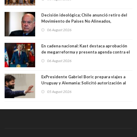
Decisión ideológica; Chile anunció retiro del
Movimiento de Países No Alineados,
organización de la que formaba parte desde
06 August 2026
1971. Excanciller Insulza lamentó decisión
En cadena nacional: Kast destaca aprobación
de megarreforma y presenta agenda contra el
Crimen Organizado y el Terrorismo
06 August 2026
ExPresidente Gabriel Boric prepara viajes a
Uruguay y Alemania: Solicitó autorización al
Congreso
05 August 2026