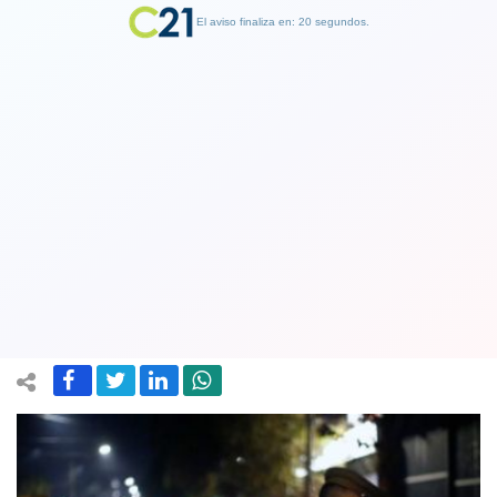
El aviso finaliza en: 19 segundos.
Finalizar Publicidad
Gobierno quiere mantener el Estado
de Excepción y advierte: Sin esta
medida no hay IFE ni Bono COVID
09 March 2021