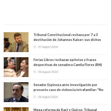
Tribunal Constitucional rechaza por 7 a 3
destitución de Johannes Kaiser: sus dichos
sobre el golpe de Estado ya no importan para la
07 August 2026
justicia constitucional porque no es diputado
Ferias Libres rechazan epítetos y frases
despectivas de senadora Camila Flores (RN)
para maltratar a senadora Campillai
06 August 2026
Senador Espinoza ante investigación por
presunto caso de violencia intrafamiliar: "No
existe denuncia en mi contra". PS entregó
06 August 2026
antecedentes a Tribunal Supremo
Mega reforma de Kast y Quiroz: Tribunal