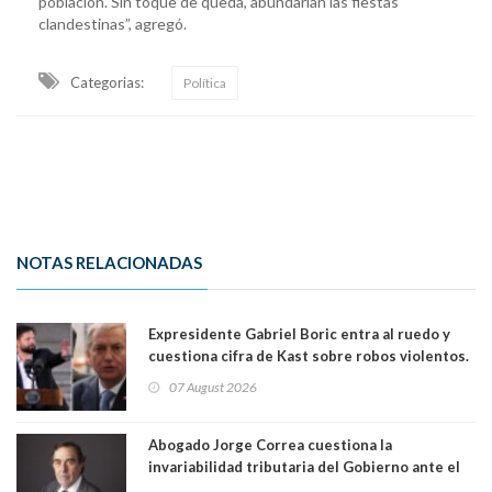
población. Sin toque de queda, abundarían las fiestas
clandestinas”, agregó.
Categorias:
Política
NOTAS RELACIONADAS
Expresidente Gabriel Boric entra al ruedo y
cuestiona cifra de Kast sobre robos violentos.
Gobierno le respondió
07 August 2026
Abogado Jorge Correa cuestiona la
invariabilidad tributaria del Gobierno ante el
Tribunal Constitucional: “Es contraria a la