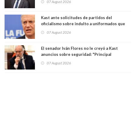
07 August 2026
democracia” y "defendemos la alternancia en el
poder"
Kast ante solicitudes de partidos del
oficialismo sobre indulto a uniformados que
están presos: "Se van a analizar en su mérito"
07 August 2026
El senador Iván Flores no le creyó a Kast
anuncios sobre seguridad: "Principal
herramienta sigue sin urgencia clave para
07 August 2026
perseguir ruta del dinero y levantar secreto
bancario"