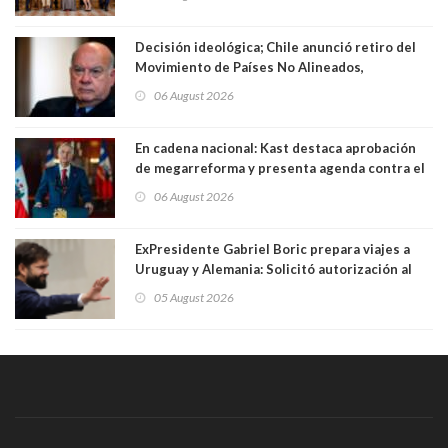
Decisión ideológica; Chile anunció retiro del
Movimiento de Países No Alineados,
organización de la que formaba parte desde
06 August 2026
1971. Excanciller Insulza lamentó decisión
En cadena nacional: Kast destaca aprobación
de megarreforma y presenta agenda contra el
Crimen Organizado y el Terrorismo
06 August 2026
ExPresidente Gabriel Boric prepara viajes a
Uruguay y Alemania: Solicitó autorización al
Congreso
05 August 2026