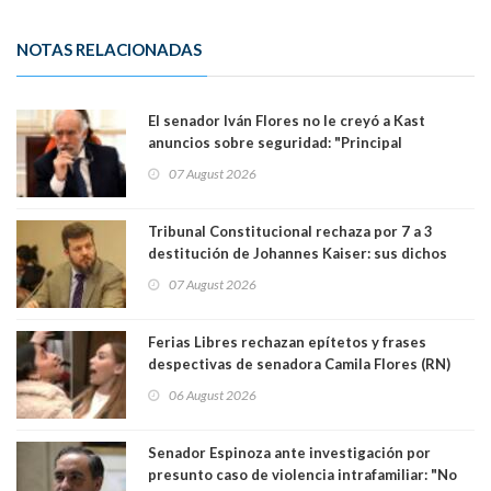
NOTAS RELACIONADAS
El senador Iván Flores no le creyó a Kast
anuncios sobre seguridad: "Principal
herramienta sigue sin urgencia clave para
07 August 2026
perseguir ruta del dinero y levantar secreto
bancario"
Tribunal Constitucional rechaza por 7 a 3
destitución de Johannes Kaiser: sus dichos
sobre el golpe de Estado ya no importan para la
07 August 2026
justicia constitucional porque no es diputado
Ferias Libres rechazan epítetos y frases
despectivas de senadora Camila Flores (RN)
para maltratar a senadora Campillai
06 August 2026
Senador Espinoza ante investigación por
presunto caso de violencia intrafamiliar: "No