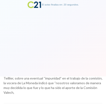
El aviso finaliza en: 19 segundos.
Finalizar Publicidad
Gobierno respalda a Lagos y critica a
Teillier por dudar del trabajo de
Comisión Valech
15 September 2017
Consultada por la acusación del presidente del PC, Guillermo
Teillier, sobre una eventual “impunidad” en el trabajo de la comisión,
la vocera de La Moneda indicó que “nosotros valoramos de manera
muy decidida lo que fue y lo que ha sido el aporte de la Comisión
Valech,