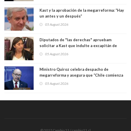
Kast y la aprobación de la megarreforma: “Hay
un antes y un después”
05 August 2026
Diputados de "las derechas" apruebam
solicitar a Kast que indulte a excapitán de
carabineros condenado por dejar ciega a
05 August 2026
senadora Fabiola Campillai
Ministro Quiroz celebra despacho de
megarreforma y asegura que “Chile comienza
nuevamente a crecer”
05 August 2026
© 2017 Cambio 21 / cambio21.cl