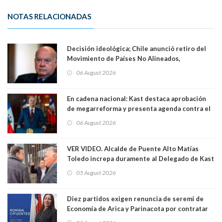
NOTAS RELACIONADAS
Decisión ideológica; Chile anunció retiro del
Movimiento de Países No Alineados,
organización de la que formaba parte desde
06 August 2026
1971. Excanciller Insulza lamentó decisión
En cadena nacional: Kast destaca aprobación
de megarreforma y presenta agenda contra el
Crimen Organizado y el Terrorismo
06 August 2026
VER VIDEO. Alcalde de Puente Alto Matías
Toledo increpa duramente al Delegado de Kast
Germán Codina por crisis de seguridad. "El
05 August 2026
delegado nuevamente arrancando"
Diez partidos exigen renuncia de seremi de
Economía de Arica y Parinacota por contratar
solo a militantes del Gobierno. Entre ellas hay