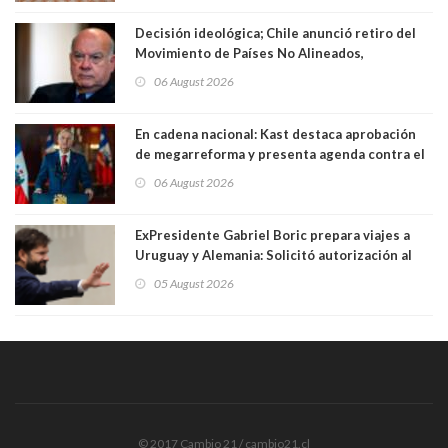
Decisión ideológica; Chile anunció retiro del
Movimiento de Países No Alineados,
organización de la que formaba parte desde
06 August 2026
1971. Excanciller Insulza lamentó decisión
En cadena nacional: Kast destaca aprobación
de megarreforma y presenta agenda contra el
Crimen Organizado y el Terrorismo
06 August 2026
ExPresidente Gabriel Boric prepara viajes a
Uruguay y Alemania: Solicitó autorización al
Congreso
05 August 2026
© 2017 Cambio 21 / cambio21.cl