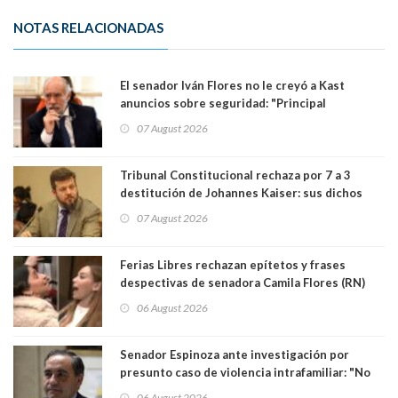
NOTAS RELACIONADAS
El senador Iván Flores no le creyó a Kast
anuncios sobre seguridad: "Principal
herramienta sigue sin urgencia clave para
07 August 2026
perseguir ruta del dinero y levantar secreto
bancario"
Tribunal Constitucional rechaza por 7 a 3
destitución de Johannes Kaiser: sus dichos
sobre el golpe de Estado ya no importan para la
07 August 2026
justicia constitucional porque no es diputado
Ferias Libres rechazan epítetos y frases
despectivas de senadora Camila Flores (RN)
para maltratar a senadora Campillai
06 August 2026
Senador Espinoza ante investigación por
presunto caso de violencia intrafamiliar: "No
existe denuncia en mi contra". PS entregó
06 August 2026