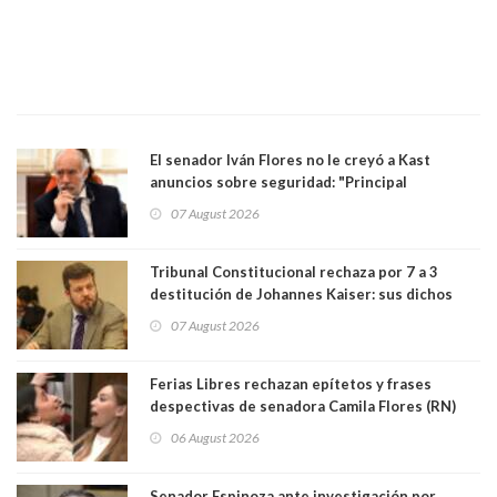
El senador Iván Flores no le creyó a Kast
anuncios sobre seguridad: "Principal
herramienta sigue sin urgencia clave para
07 August 2026
perseguir ruta del dinero y levantar secreto
bancario"
Tribunal Constitucional rechaza por 7 a 3
destitución de Johannes Kaiser: sus dichos
sobre el golpe de Estado ya no importan para la
07 August 2026
justicia constitucional porque no es diputado
Ferias Libres rechazan epítetos y frases
despectivas de senadora Camila Flores (RN)
para maltratar a senadora Campillai
06 August 2026
Senador Espinoza ante investigación por