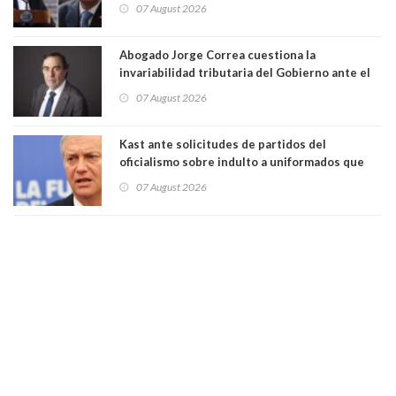
Gobierno le respondió
07 August 2026
Abogado Jorge Correa cuestiona la
invariabilidad tributaria del Gobierno ante el
Tribunal Constitucional: “Es contraria a la
07 August 2026
democracia” y "defendemos la alternancia en el
poder"
Kast ante solicitudes de partidos del
oficialismo sobre indulto a uniformados que
están presos: "Se van a analizar en su mérito"
07 August 2026