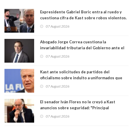
Expresidente Gabriel Boric entra al ruedo y
cuestiona cifra de Kast sobre robos violentos.
Gobierno le respondió
07 August 2026
Abogado Jorge Correa cuestiona la
invariabilidad tributaria del Gobierno ante el
Tribunal Constitucional: “Es contraria a la
07 August 2026
democracia” y "defendemos la alternancia en el
poder"
Kast ante solicitudes de partidos del
oficialismo sobre indulto a uniformados que
están presos: "Se van a analizar en su mérito"
07 August 2026
El senador Iván Flores no le creyó a Kast
anuncios sobre seguridad: "Principal
herramienta sigue sin urgencia clave para
07 August 2026
perseguir ruta del dinero y levantar secreto
bancario"