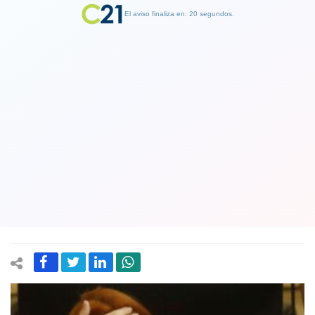
El aviso finaliza en: 19 segundos.
Finalizar Publicidad
Golpe al Frente Amplio: Fiscalía
solicita desafuero de diputada
Catalina Pérez por corrupción en
Democracia Viva
19 December 2024