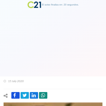
El aviso finaliza en: 19 segundos.
Finalizar Publicidad
Gravisímo: Diputado Ascencio (DC)
acusa ante la Fiscalía a parlamentario
Diego Schalper (RN) de delitos de
extorsión y cohecho por "compra" de
votos
15 July 2020