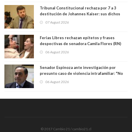
bancario"
Tribunal Constitucional rechaza por 7 a 3
destitución de Johannes Kaiser: sus dichos
sobre el golpe de Estado ya no importan para la
07 August 2026
justicia constitucional porque no es diputado
Ferias Libres rechazan epítetos y frases
despectivas de senadora Camila Flores (RN)
para maltratar a senadora Campillai
06 August 2026
Senador Espinoza ante investigación por
presunto caso de violencia intrafamiliar: "No
existe denuncia en mi contra". PS entregó
06 August 2026
antecedentes a Tribunal Supremo
© 2017 Cambio 21 / cambio21.cl