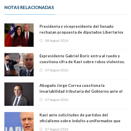
NOTAS RELACIONADAS
Presidenta y vicepresidente del Senado
rechazan propuesta de diputados Libertarios
para suspender Ley Karin por cinco años:
08 August 2026
"Constituye un camino equivocado"
Expresidente Gabriel Boric entra al ruedo y
cuestiona cifra de Kast sobre robos violentos.
Gobierno le respondió
07 August 2026
Abogado Jorge Correa cuestiona la
invariabilidad tributaria del Gobierno ante el
Tribunal Constitucional: “Es contraria a la
07 August 2026
democracia” y "defendemos la alternancia en el
poder"
Kast ante solicitudes de partidos del
oficialismo sobre indulto a uniformados que
están presos: "Se van a analizar en su mérito"
07 August 2026