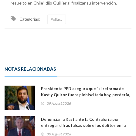
resuelto en Chile”, dijo Guillier al finalizar su intervención.
Categorias:
Política
NOTAS RELACIONADAS
Presidente PPD asegura que “si reforma de
Kast y Quiroz fuera plebiscitada hoy, perdería,
la mayoría está en contra”. Y si el "TC resuelve
09 August 2026
a favor de la oposición, sería una victoria de la
ciudadanía”
Denuncian a Kast ante la Contraloría por
entregar cifras falsas sobre los delitos en la
cadena nacional
09 August 2026