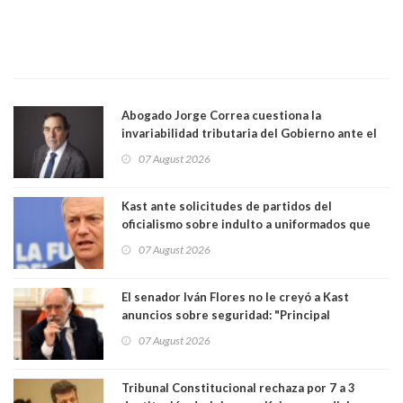
Abogado Jorge Correa cuestiona la
invariabilidad tributaria del Gobierno ante el
Tribunal Constitucional: “Es contraria a la
07 August 2026
democracia” y "defendemos la alternancia en el
poder"
Kast ante solicitudes de partidos del
oficialismo sobre indulto a uniformados que
están presos: "Se van a analizar en su mérito"
07 August 2026
El senador Iván Flores no le creyó a Kast
anuncios sobre seguridad: "Principal
herramienta sigue sin urgencia clave para
07 August 2026
perseguir ruta del dinero y levantar secreto
bancario"
Tribunal Constitucional rechaza por 7 a 3