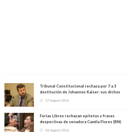
Tribunal Constitucional rechaza por 7 a 3
destitución de Johannes Kaiser: sus dichos
sobre el golpe de Estado ya no importan para la
07 August 2026
justicia constitucional porque no es diputado
Ferias Libres rechazan epítetos y frases
despectivas de senadora Camila Flores (RN)
para maltratar a senadora Campillai
06 August 2026