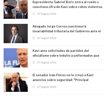
Expresidente Gabriel Boric entra al ruedo y
cuestiona cifra de Kast sobre robos violentos.
Gobierno le respondió
07 August 2026
Abogado Jorge Correa cuestiona la
invariabilidad tributaria del Gobierno ante el
Tribunal Constitucional: “Es contraria a la
07 August 2026
democracia” y "defendemos la alternancia en el
poder"
Kast ante solicitudes de partidos del
oficialismo sobre indulto a uniformados que
están presos: "Se van a analizar en su mérito"
07 August 2026
El senador Iván Flores no le creyó a Kast
anuncios sobre seguridad: "Principal
herramienta sigue sin urgencia clave para
07 August 2026
perseguir ruta del dinero y levantar secreto
bancario"