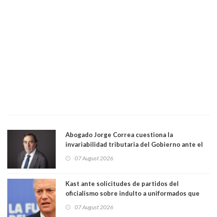
Abogado Jorge Correa cuestiona la
invariabilidad tributaria del Gobierno ante el
Tribunal Constitucional: “Es contraria a la
07 August 2026
democracia” y "defendemos la alternancia en el
poder"
Kast ante solicitudes de partidos del
oficialismo sobre indulto a uniformados que
están presos: "Se van a analizar en su mérito"
07 August 2026