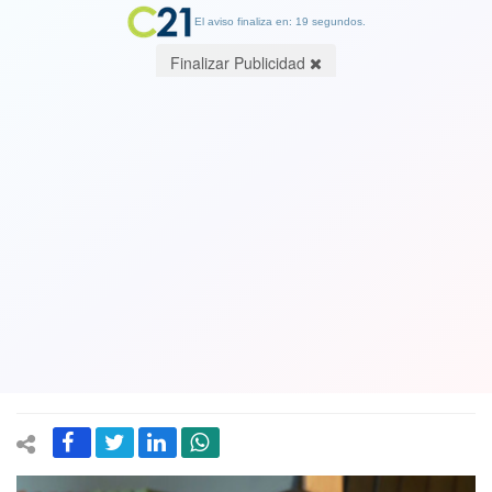
El aviso finaliza en: 19 segundos.
Finalizar Publicidad
Integrante del comando del candidato
ultra derechista, Sylvia Eyzaguirre:
“Con el Partido Republicano y Kast
tengo muchas más diferencias que
cosas en común”
06 December 2021