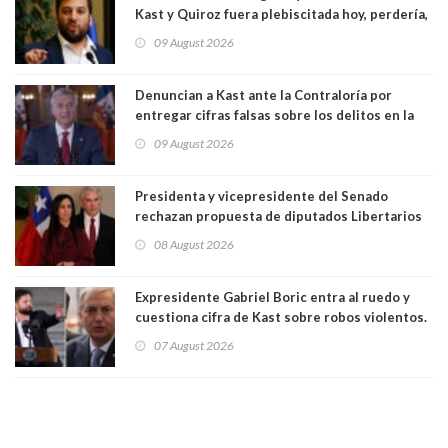
Kast y Quiroz fuera plebiscitada hoy, perdería,
la mayoría está en contra”. Y si el "TC resuelve
09 August 2026
a favor de la oposición, sería una victoria de la
ciudadanía”
Denuncian a Kast ante la Contraloría por
entregar cifras falsas sobre los delitos en la
cadena nacional
09 August 2026
Presidenta y vicepresidente del Senado
rechazan propuesta de diputados Libertarios
para suspender Ley Karin por cinco años:
08 August 2026
"Constituye un camino equivocado"
Expresidente Gabriel Boric entra al ruedo y
cuestiona cifra de Kast sobre robos violentos.
Gobierno le respondió
07 August 2026