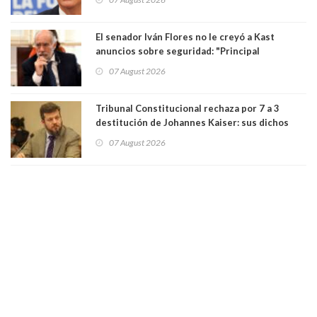
El senador Iván Flores no le creyó a Kast
anuncios sobre seguridad: "Principal
herramienta sigue sin urgencia clave para
07 August 2026
perseguir ruta del dinero y levantar secreto
bancario"
Tribunal Constitucional rechaza por 7 a 3
destitución de Johannes Kaiser: sus dichos
sobre el golpe de Estado ya no importan para la
07 August 2026
justicia constitucional porque no es diputado