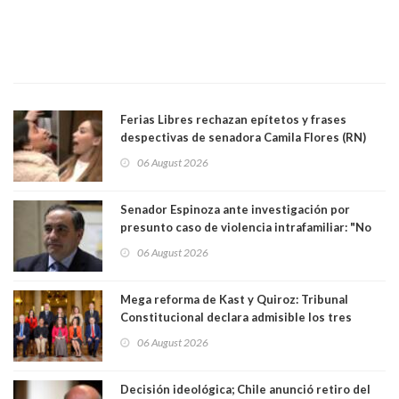
Ferias Libres rechazan epítetos y frases
despectivas de senadora Camila Flores (RN)
para maltratar a senadora Campillai
06 August 2026
Senador Espinoza ante investigación por
presunto caso de violencia intrafamiliar: "No
existe denuncia en mi contra". PS entregó
06 August 2026
antecedentes a Tribunal Supremo
Mega reforma de Kast y Quiroz: Tribunal
Constitucional declara admisible los tres
requerimientos de la oposición
06 August 2026
Decisión ideológica; Chile anunció retiro del