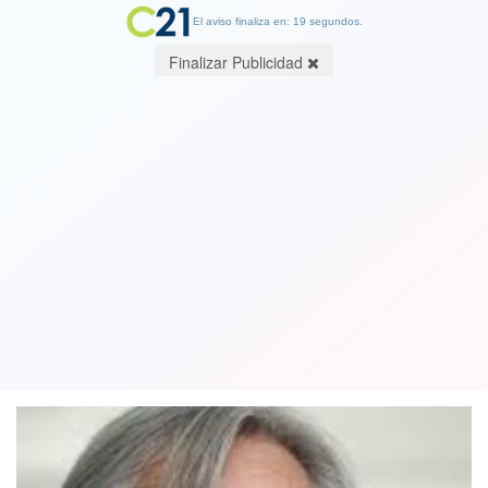
El aviso finaliza en: 19 segundos.
Finalizar Publicidad
Iván Moreira (UDI) descartó un pacto
con Republicanos: "No nos
arrodillaremos por una derrota"
09 May 2023