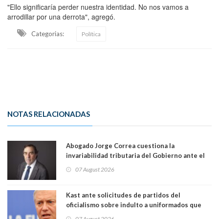
"Ello significaría perder nuestra identidad. No nos vamos a
arrodillar por una derrota", agregó.
Categorias:
Política
NOTAS RELACIONADAS
Abogado Jorge Correa cuestiona la
invariabilidad tributaria del Gobierno ante el
Tribunal Constitucional: “Es contraria a la
07 August 2026
democracia” y "defendemos la alternancia en el
poder"
Kast ante solicitudes de partidos del
oficialismo sobre indulto a uniformados que
están presos: "Se van a analizar en su mérito"
07 August 2026