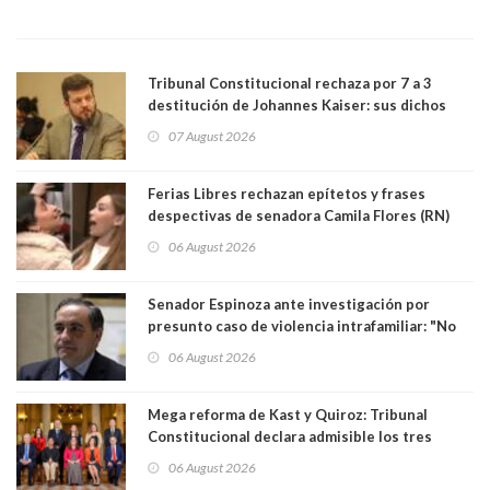
Tribunal Constitucional rechaza por 7 a 3
destitución de Johannes Kaiser: sus dichos
sobre el golpe de Estado ya no importan para la
07 August 2026
justicia constitucional porque no es diputado
Ferias Libres rechazan epítetos y frases
despectivas de senadora Camila Flores (RN)
para maltratar a senadora Campillai
06 August 2026
Senador Espinoza ante investigación por
presunto caso de violencia intrafamiliar: "No
existe denuncia en mi contra". PS entregó
06 August 2026
antecedentes a Tribunal Supremo
Mega reforma de Kast y Quiroz: Tribunal
Constitucional declara admisible los tres
requerimientos de la oposición
06 August 2026