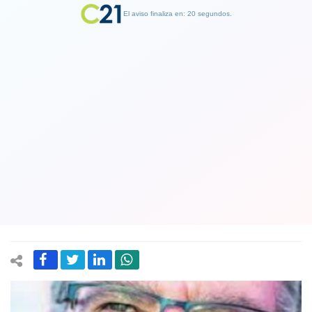
El aviso finaliza en: 19 segundos.
Finalizar Publicidad
Joaquín Lavín y su campaña: “Para
armar un proyecto de mayoría en
Chile no basta con la derecha, hay que
sumar”
23 May 2021