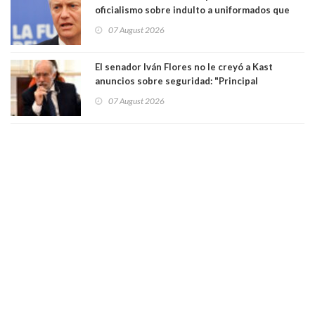
oficialismo sobre indulto a uniformados que
están presos: "Se van a analizar en su mérito"
07 August 2026
El senador Iván Flores no le creyó a Kast
anuncios sobre seguridad: "Principal
herramienta sigue sin urgencia clave para
07 August 2026
perseguir ruta del dinero y levantar secreto
bancario"