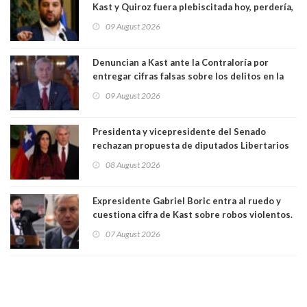
Kast y Quiroz fuera plebiscitada hoy, perdería,
la mayoría está en contra”. Y si el "TC resuelve
09 August 2026
a favor de la oposición, sería una victoria de la
ciudadanía”
Denuncian a Kast ante la Contraloría por
entregar cifras falsas sobre los delitos en la
cadena nacional
09 August 2026
Presidenta y vicepresidente del Senado
rechazan propuesta de diputados Libertarios
para suspender Ley Karin por cinco años:
08 August 2026
"Constituye un camino equivocado"
Expresidente Gabriel Boric entra al ruedo y
cuestiona cifra de Kast sobre robos violentos.
Gobierno le respondió
07 August 2026