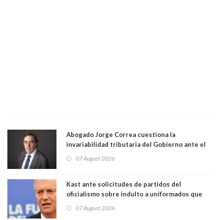
Abogado Jorge Correa cuestiona la
invariabilidad tributaria del Gobierno ante el
Tribunal Constitucional: “Es contraria a la
07 August 2026
democracia” y "defendemos la alternancia en el
poder"
Kast ante solicitudes de partidos del
oficialismo sobre indulto a uniformados que
están presos: "Se van a analizar en su mérito"
07 August 2026