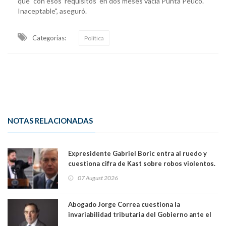
que "con esos 'requisitos' en dos meses vacía Punta Peuco.
Inaceptable", aseguró.
Categorias:
Política
NOTAS RELACIONADAS
Expresidente Gabriel Boric entra al ruedo y
cuestiona cifra de Kast sobre robos violentos.
Gobierno le respondió
07 August 2026
Abogado Jorge Correa cuestiona la
invariabilidad tributaria del Gobierno ante el
Tribunal Constitucional: “Es contraria a la