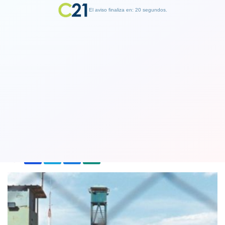
El aviso finaliza en: 19 segundos.
Finalizar Publicidad
"La derecha busca vaciar Punta
Peuco", denuncia diputado socialista
15 August 2018