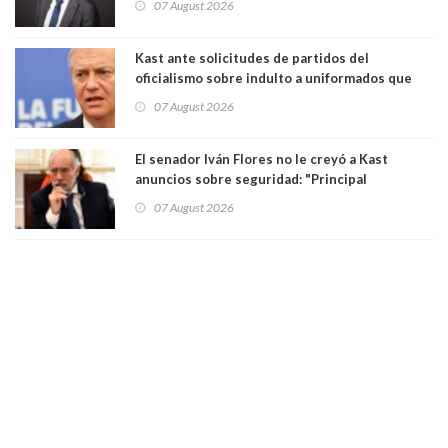
07 August 2026
democracia” y "defendemos la alternancia en el
poder"
Kast ante solicitudes de partidos del
oficialismo sobre indulto a uniformados que
están presos: "Se van a analizar en su mérito"
07 August 2026
El senador Iván Flores no le creyó a Kast
anuncios sobre seguridad: "Principal
herramienta sigue sin urgencia clave para
07 August 2026
perseguir ruta del dinero y levantar secreto
bancario"