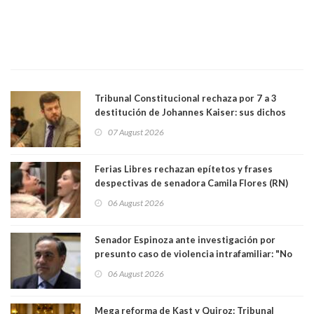
Tribunal Constitucional rechaza por 7 a 3
destitución de Johannes Kaiser: sus dichos
sobre el golpe de Estado ya no importan para la
07 August 2026
justicia constitucional porque no es diputado
Ferias Libres rechazan epítetos y frases
despectivas de senadora Camila Flores (RN)
para maltratar a senadora Campillai
06 August 2026
Senador Espinoza ante investigación por
presunto caso de violencia intrafamiliar: "No
existe denuncia en mi contra". PS entregó
06 August 2026
antecedentes a Tribunal Supremo
Mega reforma de Kast y Quiroz: Tribunal