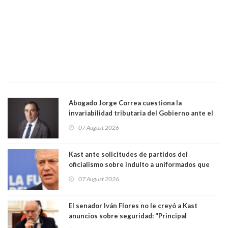
Abogado Jorge Correa cuestiona la
invariabilidad tributaria del Gobierno ante el
Tribunal Constitucional: “Es contraria a la
07 August 2026
democracia” y "defendemos la alternancia en el
poder"
Kast ante solicitudes de partidos del
oficialismo sobre indulto a uniformados que
están presos: "Se van a analizar en su mérito"
07 August 2026
El senador Iván Flores no le creyó a Kast
anuncios sobre seguridad: "Principal
herramienta sigue sin urgencia clave para