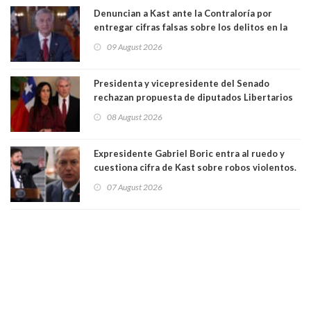
Denuncian a Kast ante la Contraloría por
entregar cifras falsas sobre los delitos en la
cadena nacional
09 August 2026
Presidenta y vicepresidente del Senado
rechazan propuesta de diputados Libertarios
para suspender Ley Karin por cinco años:
08 August 2026
"Constituye un camino equivocado"
Expresidente Gabriel Boric entra al ruedo y
cuestiona cifra de Kast sobre robos violentos.
Gobierno le respondió
07 August 2026