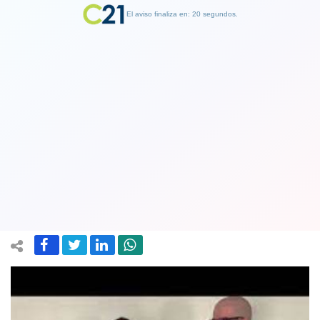
El aviso finaliza en: 19 segundos.
Finalizar Publicidad
La derecha evalúa posible Acusación
Constitucional contra exministra Izkia
Siches y actual ministro Jackson
20 September 2022