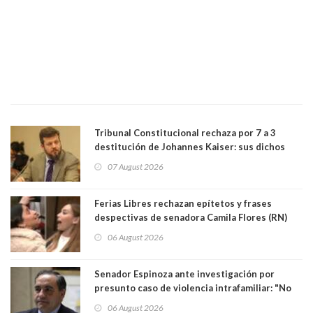
Tribunal Constitucional rechaza por 7 a 3
destitución de Johannes Kaiser: sus dichos
sobre el golpe de Estado ya no importan para la
07 August 2026
justicia constitucional porque no es diputado
Ferias Libres rechazan epítetos y frases
despectivas de senadora Camila Flores (RN)
para maltratar a senadora Campillai
06 August 2026
Senador Espinoza ante investigación por
presunto caso de violencia intrafamiliar: "No
existe denuncia en mi contra". PS entregó
06 August 2026