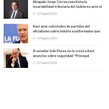
Abogado Jorge Correa cuestiona la
invariabilidad tributaria del Gobierno ante el
Tribunal Constitucional: “Es contraria a la
07 August 2026
democracia” y "defendemos la alternancia en el
poder"
Kast ante solicitudes de partidos del
oficialismo sobre indulto a uniformados que
están presos: "Se van a analizar en su mérito"
07 August 2026
El senador Iván Flores no le creyó a Kast
anuncios sobre seguridad: "Principal
herramienta sigue sin urgencia clave para
07 August 2026
perseguir ruta del dinero y levantar secreto
bancario"