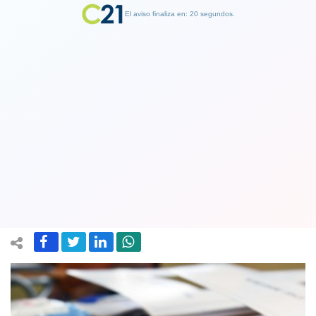
El aviso finaliza en: 19 segundos.
Finalizar Publicidad
La derecha salió perdiendo: La mega
elección de mayo será feriado
irrenunciable
06 May 2021