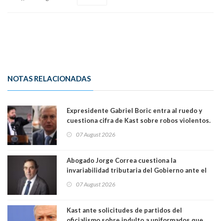
NOTAS RELACIONADAS
Expresidente Gabriel Boric entra al ruedo y
cuestiona cifra de Kast sobre robos violentos.
Gobierno le respondió
07 August 2026
Abogado Jorge Correa cuestiona la
invariabilidad tributaria del Gobierno ante el
Tribunal Constitucional: “Es contraria a la
07 August 2026
democracia” y "defendemos la alternancia en el
poder"
Kast ante solicitudes de partidos del
oficialismo sobre indulto a uniformados que