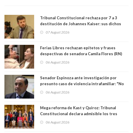
Tribunal Constitucional rechaza por 7 a 3
destitución de Johannes Kaiser: sus dichos
sobre el golpe de Estado ya no importan para la
07 August 2026
justicia constitucional porque no es diputado
Ferias Libres rechazan epítetos y frases
despectivas de senadora Camila Flores (RN)
para maltratar a senadora Campillai
06 August 2026
Senador Espinoza ante investigación por
presunto caso de violencia intrafamiliar: "No
existe denuncia en mi contra". PS entregó
06 August 2026
antecedentes a Tribunal Supremo
Mega reforma de Kast y Quiroz: Tribunal
Constitucional declara admisible los tres
requerimientos de la oposición
06 August 2026