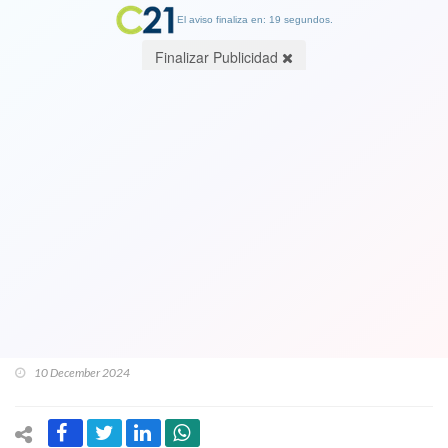
El aviso finaliza en: 19 segundos.
Finalizar Publicidad
La derecha y la ultra derecha
"agarrados del moño" por las
pensiones: Kast emplaza a presidente
UDI a "cumplir" su palabra por
jubilaciones y abre serias dudas sobre
rol de Evelyn Matthei
10 December 2024