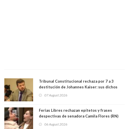
Tribunal Constitucional rechaza por 7 a 3
destitución de Johannes Kaiser: sus dichos
sobre el golpe de Estado ya no importan para la
07 August 2026
justicia constitucional porque no es diputado
Ferias Libres rechazan epítetos y frases
despectivas de senadora Camila Flores (RN)
para maltratar a senadora Campillai
06 August 2026