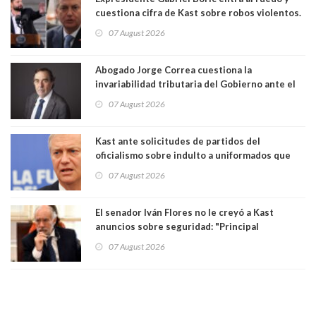
cuestiona cifra de Kast sobre robos violentos.
Gobierno le respondió
07 August 2026
Abogado Jorge Correa cuestiona la
invariabilidad tributaria del Gobierno ante el
Tribunal Constitucional: “Es contraria a la
07 August 2026
democracia” y "defendemos la alternancia en el
poder"
Kast ante solicitudes de partidos del
oficialismo sobre indulto a uniformados que
están presos: "Se van a analizar en su mérito"
07 August 2026
El senador Iván Flores no le creyó a Kast
anuncios sobre seguridad: "Principal
herramienta sigue sin urgencia clave para
07 August 2026
perseguir ruta del dinero y levantar secreto
bancario"