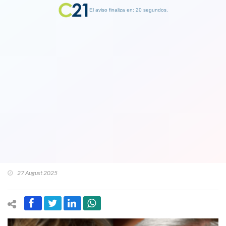
El aviso finaliza en: 19 segundos.
Finalizar Publicidad
La otra pelea. Matthei arremete otra
vez contra Kast por pensiones:
“Cualquier cosa que pueda hacerles
creer (a los pensionados) que está en
peligro la PGU sería terrible”
27 August 2025