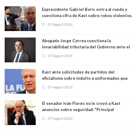
Expresidente Gabriel Boric entra al ruedo y
cuestiona cifra de Kast sobre robos violentos.
Gobierno le respondió
07 August 2026
Abogado Jorge Correa cuestiona la
invariabilidad tributaria del Gobierno ante el
Tribunal Constitucional: “Es contraria a la
07 August 2026
democracia” y "defendemos la alternancia en el
poder"
Kast ante solicitudes de partidos del
oficialismo sobre indulto a uniformados que
están presos: "Se van a analizar en su mérito"
07 August 2026
El senador Iván Flores no le creyó a Kast
anuncios sobre seguridad: "Principal
herramienta sigue sin urgencia clave para
07 August 2026
perseguir ruta del dinero y levantar secreto
bancario"