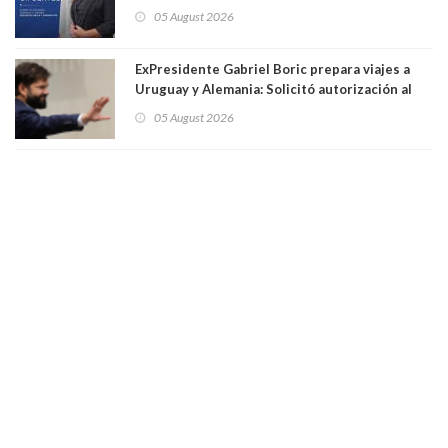
solo a militantes del Gobierno. Entre ellas hay
05 August 2026
una militante de RN, detenida con 47 kilos de
droga
ExPresidente Gabriel Boric prepara viajes a
Uruguay y Alemania: Solicitó autorización al
Congreso
05 August 2026