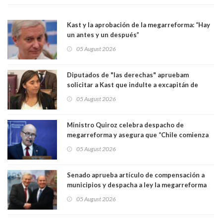
Kast y la aprobación de la megarreforma: “Hay
un antes y un después”
05 August 2026
Diputados de "las derechas" apruebam
solicitar a Kast que indulte a excapitán de
carabineros condenado por dejar ciega a
05 August 2026
senadora Fabiola Campillai
Ministro Quiroz celebra despacho de
megarreforma y asegura que “Chile comienza
nuevamente a crecer”
05 August 2026
Senado aprueba artículo de compensación a
municipios y despacha a ley la megarreforma
de Kast y Quiroz. Senador Pedro Araya (PPD)
05 August 2026
votó con el Gobierno