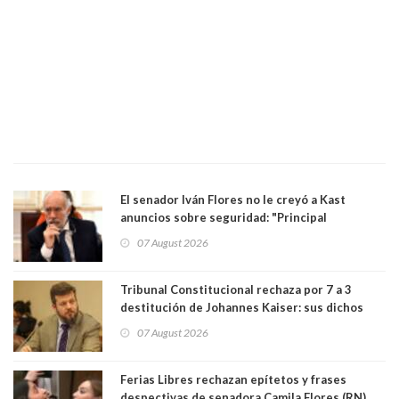
El senador Iván Flores no le creyó a Kast
anuncios sobre seguridad: "Principal
herramienta sigue sin urgencia clave para
07 August 2026
perseguir ruta del dinero y levantar secreto
bancario"
Tribunal Constitucional rechaza por 7 a 3
destitución de Johannes Kaiser: sus dichos
sobre el golpe de Estado ya no importan para la
07 August 2026
justicia constitucional porque no es diputado
Ferias Libres rechazan epítetos y frases
despectivas de senadora Camila Flores (RN)