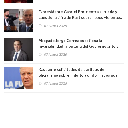
Expresidente Gabriel Boric entra al ruedo y
cuestiona cifra de Kast sobre robos violentos.
Gobierno le respondió
07 August 2026
Abogado Jorge Correa cuestiona la
invariabilidad tributaria del Gobierno ante el
Tribunal Constitucional: “Es contraria a la
07 August 2026
democracia” y "defendemos la alternancia en el
poder"
Kast ante solicitudes de partidos del
oficialismo sobre indulto a uniformados que
están presos: "Se van a analizar en su mérito"
07 August 2026