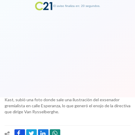
El aviso finaliza en: 19 segundos.
Finalizar Publicidad
La UDI “enyegüecida” por publicación
"ofensiva" de Luis Larraín (Evopoli) a
Jaime Guzmán
23 September 2017
El candidato derechista que usa cupo del partido que integra Felipe
Kast, subió una foto donde sale una ilustración del exsenador
gremialista en calle Esperanza, lo que generó el enojo de la directiva
que dirige Van Rysselberghe.