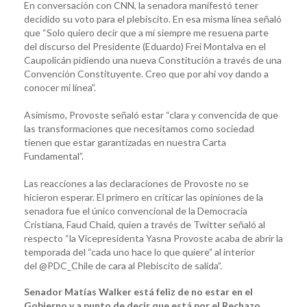
En conversación con CNN, la senadora manifestó tener
decidido su voto para el plebiscito. En esa misma línea señaló
que “Solo quiero decir que a mí siempre me resuena parte
del discurso del Presidente (Eduardo) Frei Montalva en el
Caupolicán pidiendo una nueva Constitución a través de una
Convención Constituyente. Creo que por ahí voy dando a
conocer mi línea”.
Asímismo, Provoste señaló estar “clara y convencida de que
las transformaciones que necesitamos como sociedad
tienen que estar garantizadas en nuestra Carta
Fundamental”.
Las reacciones a las declaraciones de Provoste no se
hicieron esperar. El primero en criticar las opiniones de la
senadora fue el único convencional de la Democracia
Cristiana, Faud Chaid, quien a través de Twitter señaló al
respecto “la Vicepresidenta Yasna Provoste acaba de abrir la
temporada del “cada uno hace lo que quiere” al interior
del @PDC_Chile de cara al Plebiscito de salida”.
Senador Matías Walker está
feliz de no estar en el
Gobierno y a punto de decir que está por el Rechazo