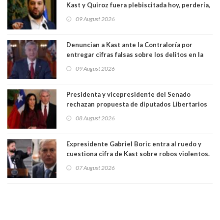
Kast y Quiroz fuera plebiscitada hoy, perdería,
la mayoría está en contra”. Y si el "TC resuelve
09 August 2026
a favor de la oposición, sería una victoria de la
ciudadanía”
Denuncian a Kast ante la Contraloría por
entregar cifras falsas sobre los delitos en la
cadena nacional
09 August 2026
Presidenta y vicepresidente del Senado
rechazan propuesta de diputados Libertarios
para suspender Ley Karin por cinco años:
08 August 2026
"Constituye un camino equivocado"
Expresidente Gabriel Boric entra al ruedo y
cuestiona cifra de Kast sobre robos violentos.
Gobierno le respondió
07 August 2026