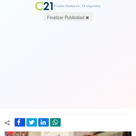
El aviso finaliza en: 19 segundos.
Finalizar Publicidad
Las dos almas de la DC: mientras
senadora Yasna Provoste aseguró que
votará Apruebo, el senador Matías
Walker dice que "está muy contento
no ser parte de este gobierno”
02 June 2022