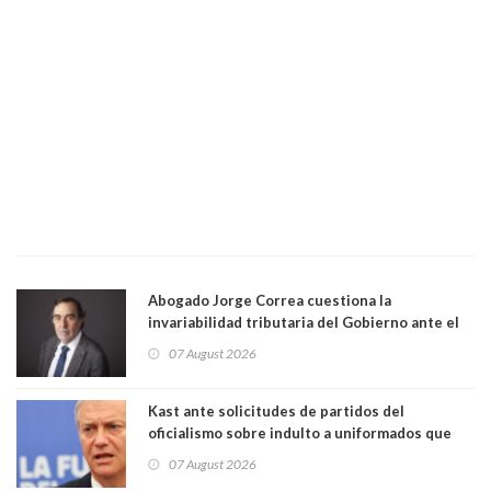
Abogado Jorge Correa cuestiona la
invariabilidad tributaria del Gobierno ante el
Tribunal Constitucional: “Es contraria a la
07 August 2026
democracia” y "defendemos la alternancia en el
poder"
Kast ante solicitudes de partidos del
oficialismo sobre indulto a uniformados que
están presos: "Se van a analizar en su mérito"
07 August 2026