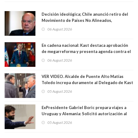
Decisión ideológica; Chile anunció retiro del
Movimiento de Países No Alineados,
organización de la que formaba parte desde
06 August 2026
1971. Excanciller Insulza lamentó decisión
En cadena nacional: Kast destaca aprobación
de megarreforma y presenta agenda contra el
Crimen Organizado y el Terrorismo
06 August 2026
VER VIDEO. Alcalde de Puente Alto Matías
Toledo increpa duramente al Delegado de Kast
Germán Codina por crisis de seguridad. "El
05 August 2026
delegado nuevamente arrancando"
ExPresidente Gabriel Boric prepara viajes a
Uruguay y Alemania: Solicitó autorización al
Congreso
05 August 2026