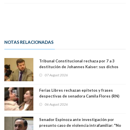
NOTAS RELACIONADAS
Tribunal Constitucional rechaza por 7 a 3
destitución de Johannes Kaiser: sus dichos
sobre el golpe de Estado ya no importan para la
07 August 2026
justicia constitucional porque no es diputado
Ferias Libres rechazan epítetos y frases
despectivas de senadora Camila Flores (RN)
para maltratar a senadora Campillai
06 August 2026
Senador Espinoza ante investigación por
presunto caso de violencia intrafamiliar: "No