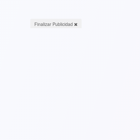
Finalizar Publicidad