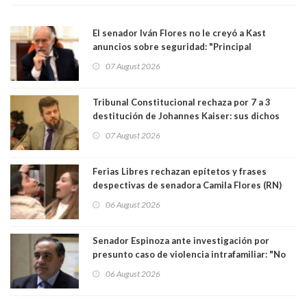
El senador Iván Flores no le creyó a Kast
anuncios sobre seguridad: "Principal
herramienta sigue sin urgencia clave para
07 August 2026
perseguir ruta del dinero y levantar secreto
bancario"
Tribunal Constitucional rechaza por 7 a 3
destitución de Johannes Kaiser: sus dichos
sobre el golpe de Estado ya no importan para la
07 August 2026
justicia constitucional porque no es diputado
Ferias Libres rechazan epítetos y frases
despectivas de senadora Camila Flores (RN)
para maltratar a senadora Campillai
06 August 2026
Senador Espinoza ante investigación por
presunto caso de violencia intrafamiliar: "No
existe denuncia en mi contra". PS entregó
06 August 2026
antecedentes a Tribunal Supremo