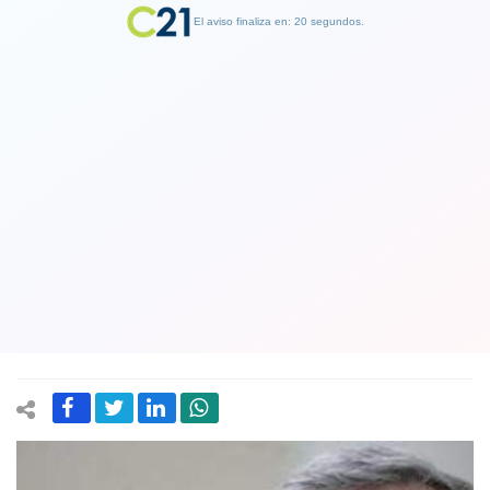
El aviso finaliza en: 19 segundos.
Finalizar Publicidad
Libró ministro de Hacienda:
Contraloría dictaminó que no hay
irregularidades en cuestionado viaje a
Harvard
12 July 2018