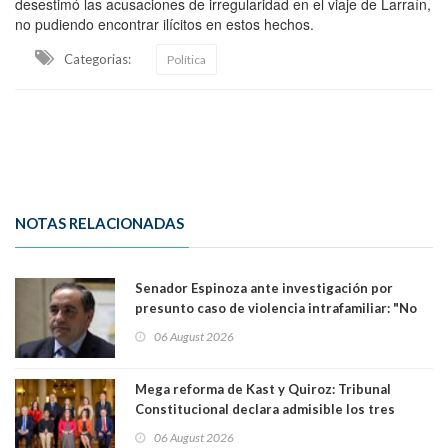
desestimó las acusaciones de irregularidad en el viaje de Larraín,
no pudiendo encontrar ilícitos en estos hechos.
Categorias:
Política
NOTAS RELACIONADAS
Senador Espinoza ante investigación por
presunto caso de violencia intrafamiliar: "No
existe denuncia en mi contra". PS entregó
06 August 2026
antecedentes a Tribunal Supremo
Mega reforma de Kast y Quiroz: Tribunal
Constitucional declara admisible los tres
requerimientos de la oposición
06 August 2026