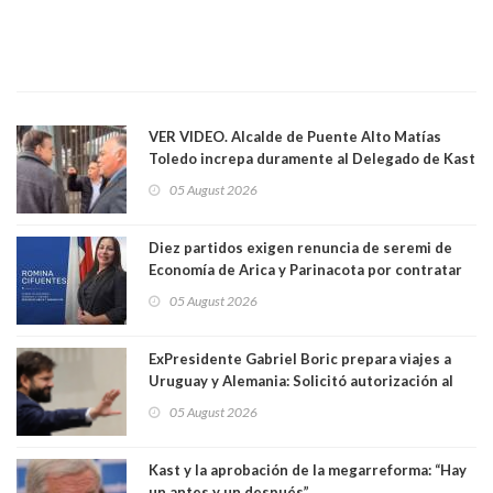
VER VIDEO. Alcalde de Puente Alto Matías
Toledo increpa duramente al Delegado de Kast
Germán Codina por crisis de seguridad. "El
05 August 2026
delegado nuevamente arrancando"
Diez partidos exigen renuncia de seremi de
Economía de Arica y Parinacota por contratar
solo a militantes del Gobierno. Entre ellas hay
05 August 2026
una militante de RN, detenida con 47 kilos de
droga
ExPresidente Gabriel Boric prepara viajes a
Uruguay y Alemania: Solicitó autorización al
Congreso
05 August 2026
Kast y la aprobación de la megarreforma: “Hay
un antes y un después”