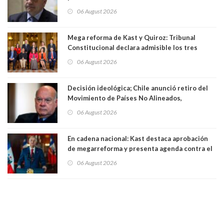
existe denuncia en mi contra". PS entregó
06 August 2026
antecedentes a Tribunal Supremo
Mega reforma de Kast y Quiroz: Tribunal
Constitucional declara admisible los tres
requerimientos de la oposición
06 August 2026
Decisión ideológica; Chile anunció retiro del
Movimiento de Países No Alineados,
organización de la que formaba parte desde
06 August 2026
1971. Excanciller Insulza lamentó decisión
En cadena nacional: Kast destaca aprobación
de megarreforma y presenta agenda contra el
Crimen Organizado y el Terrorismo
06 August 2026