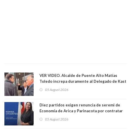
VER VIDEO. Alcalde de Puente Alto Matías
Toledo increpa duramente al Delegado de Kast
Germán Codina por crisis de seguridad. "El
05 August 2026
delegado nuevamente arrancando"
Diez partidos exigen renuncia de seremi de
Economía de Arica y Parinacota por contratar
solo a militantes del Gobierno. Entre ellas hay
05 August 2026
una militante de RN, detenida con 47 kilos de
droga