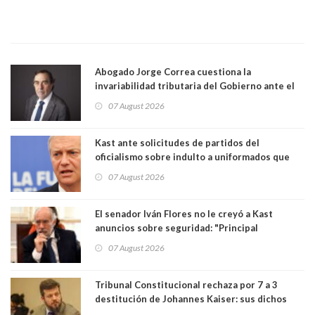
Abogado Jorge Correa cuestiona la
invariabilidad tributaria del Gobierno ante el
Tribunal Constitucional: “Es contraria a la
07 August 2026
democracia” y "defendemos la alternancia en el
poder"
Kast ante solicitudes de partidos del
oficialismo sobre indulto a uniformados que
están presos: "Se van a analizar en su mérito"
07 August 2026
El senador Iván Flores no le creyó a Kast
anuncios sobre seguridad: "Principal
herramienta sigue sin urgencia clave para
07 August 2026
perseguir ruta del dinero y levantar secreto
bancario"
Tribunal Constitucional rechaza por 7 a 3
destitución de Johannes Kaiser: sus dichos
sobre el golpe de Estado ya no importan para la