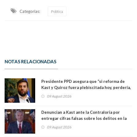
Categorias:
Política
NOTAS RELACIONADAS
Presidente PPD asegura que “si reforma de
Kast y Quiroz fuera plebiscitada hoy, perdería,
la mayoría está en contra”. Y si el "TC resuelve
09 August 2026
a favor de la oposición, sería una victoria de la
ciudadanía”
Denuncian a Kast ante la Contraloría por
entregar cifras falsas sobre los delitos en la
cadena nacional
09 August 2026