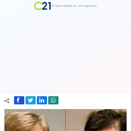
El aviso finaliza en: 19 segundos.
Finalizar Publicidad
Matthei emplaza a Boric tras balance
positivo por tres años de mandato:
"¿En qué mundo está viviendo?"
11 March 2025