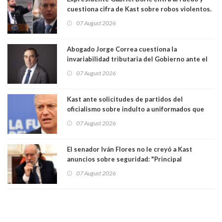
cuestiona cifra de Kast sobre robos violentos.
Gobierno le respondió
07 August 2026
Abogado Jorge Correa cuestiona la
invariabilidad tributaria del Gobierno ante el
Tribunal Constitucional: “Es contraria a la
07 August 2026
democracia” y "defendemos la alternancia en el
poder"
Kast ante solicitudes de partidos del
oficialismo sobre indulto a uniformados que
están presos: "Se van a analizar en su mérito"
07 August 2026
El senador Iván Flores no le creyó a Kast
anuncios sobre seguridad: "Principal
herramienta sigue sin urgencia clave para
07 August 2026
perseguir ruta del dinero y levantar secreto
bancario"