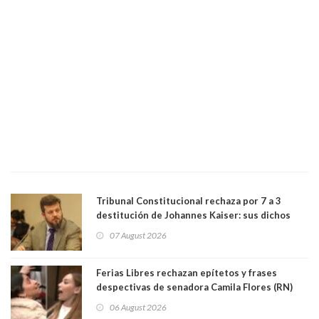
Tribunal Constitucional rechaza por 7 a 3
destitución de Johannes Kaiser: sus dichos
sobre el golpe de Estado ya no importan para la
07 August 2026
justicia constitucional porque no es diputado
Ferias Libres rechazan epítetos y frases
despectivas de senadora Camila Flores (RN)
para maltratar a senadora Campillai
06 August 2026