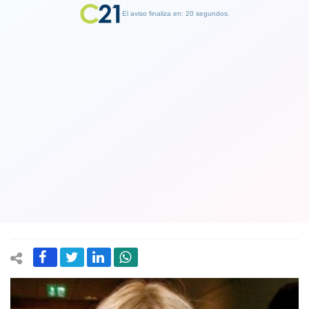
El aviso finaliza en: 19 segundos.
Finalizar Publicidad
Matthei propone cambio de gabinete
masivo que tenga como minímo ocho
ministros fuera y que sean "gente con
mucho más calle"
25 October 2019