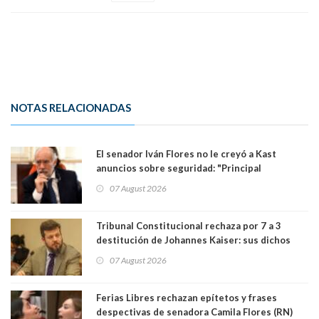
NOTAS RELACIONADAS
El senador Iván Flores no le creyó a Kast
anuncios sobre seguridad: "Principal
herramienta sigue sin urgencia clave para
07 August 2026
perseguir ruta del dinero y levantar secreto
bancario"
Tribunal Constitucional rechaza por 7 a 3
destitución de Johannes Kaiser: sus dichos
sobre el golpe de Estado ya no importan para la
07 August 2026
justicia constitucional porque no es diputado
Ferias Libres rechazan epítetos y frases
despectivas de senadora Camila Flores (RN)