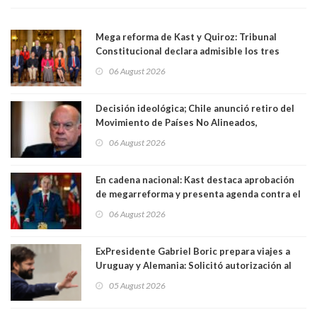
Mega reforma de Kast y Quiroz: Tribunal
Constitucional declara admisible los tres
requerimientos de la oposición
06 August 2026
Decisión ideológica; Chile anunció retiro del
Movimiento de Países No Alineados,
organización de la que formaba parte desde
06 August 2026
1971. Excanciller Insulza lamentó decisión
En cadena nacional: Kast destaca aprobación
de megarreforma y presenta agenda contra el
Crimen Organizado y el Terrorismo
06 August 2026
ExPresidente Gabriel Boric prepara viajes a
Uruguay y Alemania: Solicitó autorización al
Congreso
05 August 2026