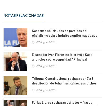
NOTAS RELACIONADAS
Kast ante solicitudes de partidos del
oficialismo sobre indulto a uniformados que
están presos: "Se van a analizar en su mérito"
07 August 2026
El senador Iván Flores no le creyó a Kast
anuncios sobre seguridad: "Principal
herramienta sigue sin urgencia clave para
07 August 2026
perseguir ruta del dinero y levantar secreto
bancario"
Tribunal Constitucional rechaza por 7 a 3
destitución de Johannes Kaiser: sus dichos
sobre el golpe de Estado ya no importan para la
07 August 2026
justicia constitucional porque no es diputado
Ferias Libres rechazan epítetos y frases