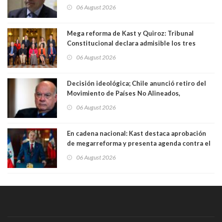
existe denuncia en mi contra". PS entregó
06 August 2026
antecedentes a Tribunal Supremo
Mega reforma de Kast y Quiroz: Tribunal
Constitucional declara admisible los tres
requerimientos de la oposición
06 August 2026
Decisión ideológica; Chile anunció retiro del
Movimiento de Países No Alineados,
organización de la que formaba parte desde
06 August 2026
1971. Excanciller Insulza lamentó decisión
En cadena nacional: Kast destaca aprobación
de megarreforma y presenta agenda contra el
Crimen Organizado y el Terrorismo
06 August 2026