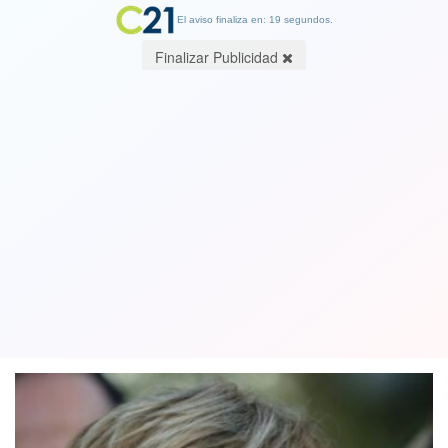
El aviso finaliza en: 19 segundos.
Finalizar Publicidad
Matthei responde a Boric por Imacec:
"Su Gobierno se encamina al peor
crecimiento desde los 90'"
04 February 2025