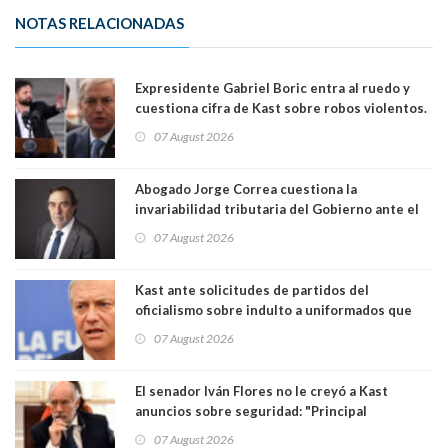
NOTAS RELACIONADAS
Expresidente Gabriel Boric entra al ruedo y
cuestiona cifra de Kast sobre robos violentos.
Gobierno le respondió
07 August 2026
Abogado Jorge Correa cuestiona la
invariabilidad tributaria del Gobierno ante el
Tribunal Constitucional: “Es contraria a la
07 August 2026
democracia” y "defendemos la alternancia en el
poder"
Kast ante solicitudes de partidos del
oficialismo sobre indulto a uniformados que
están presos: "Se van a analizar en su mérito"
07 August 2026
El senador Iván Flores no le creyó a Kast
anuncios sobre seguridad: "Principal
herramienta sigue sin urgencia clave para
07 August 2026