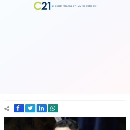
El aviso finaliza en: 19 segundos.
Finalizar Publicidad
Mesa del Senado se lo dice en su cara a
Piñera en La Moneda: no al proyecto
de control preventivo de identidad
por "no ser oportuno y un retroceso"
14 March 2019