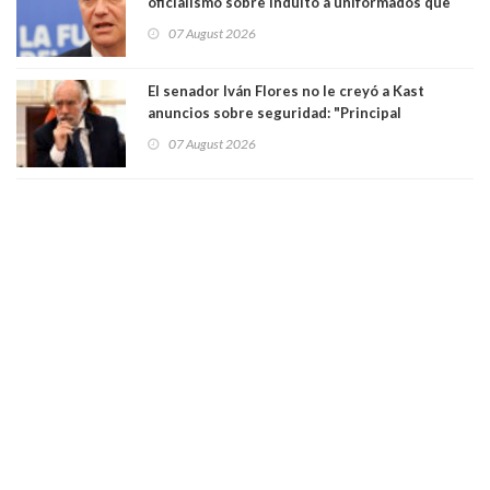
oficialismo sobre indulto a uniformados que
están presos: "Se van a analizar en su mérito"
07 August 2026
El senador Iván Flores no le creyó a Kast
anuncios sobre seguridad: "Principal
herramienta sigue sin urgencia clave para
07 August 2026
perseguir ruta del dinero y levantar secreto
bancario"