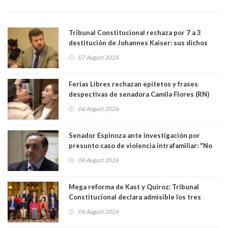
Tribunal Constitucional rechaza por 7 a 3
destitución de Johannes Kaiser: sus dichos
sobre el golpe de Estado ya no importan para la
07 August 2026
justicia constitucional porque no es diputado
Ferias Libres rechazan epítetos y frases
despectivas de senadora Camila Flores (RN)
para maltratar a senadora Campillai
06 August 2026
Senador Espinoza ante investigación por
presunto caso de violencia intrafamiliar: "No
existe denuncia en mi contra". PS entregó
06 August 2026
antecedentes a Tribunal Supremo
Mega reforma de Kast y Quiroz: Tribunal
Constitucional declara admisible los tres
requerimientos de la oposición
06 August 2026