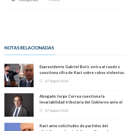
NOTAS RELACIONADAS
Expresidente Gabriel Boric entra al ruedo y
cuestiona cifra de Kast sobre robos violentos.
Gobierno le respondió
07 August 2026
Abogado Jorge Correa cuestiona la
invariabilidad tributaria del Gobierno ante el
Tribunal Constitucional: “Es contraria a la
07 August 2026
democracia” y "defendemos la alternancia en el
poder"
Kast ante solicitudes de partidos del