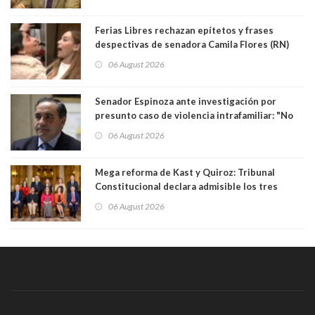
justicia constitucional porque no es diputado
Ferias Libres rechazan epítetos y frases
despectivas de senadora Camila Flores (RN)
para maltratar a senadora Campillai
06 August 2026
Senador Espinoza ante investigación por
presunto caso de violencia intrafamiliar: "No
existe denuncia en mi contra". PS entregó
06 August 2026
antecedentes a Tribunal Supremo
Mega reforma de Kast y Quiroz: Tribunal
Constitucional declara admisible los tres
requerimientos de la oposición
06 August 2026