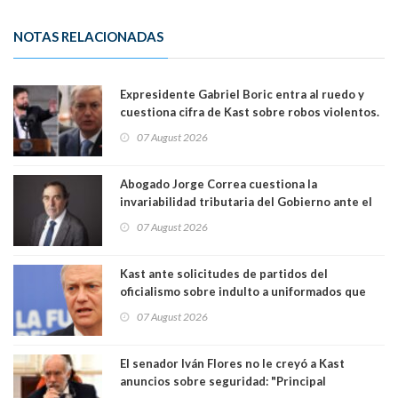
NOTAS RELACIONADAS
Expresidente Gabriel Boric entra al ruedo y
cuestiona cifra de Kast sobre robos violentos.
Gobierno le respondió
07 August 2026
Abogado Jorge Correa cuestiona la
invariabilidad tributaria del Gobierno ante el
Tribunal Constitucional: “Es contraria a la
07 August 2026
democracia” y "defendemos la alternancia en el
poder"
Kast ante solicitudes de partidos del
oficialismo sobre indulto a uniformados que
están presos: "Se van a analizar en su mérito"
07 August 2026
El senador Iván Flores no le creyó a Kast
anuncios sobre seguridad: "Principal