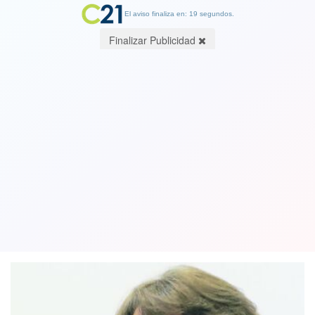
El aviso finaliza en: 19 segundos.
Finalizar Publicidad
Miinistra de Defensa condena nueva
detención de tres militares por tráfico
de drogas en Puerto Aysén
17 August 2025