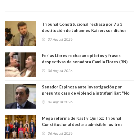
Tribunal Constitucional rechaza por 7 a 3
destitución de Johannes Kaiser: sus dichos
sobre el golpe de Estado ya no importan para la
07 August 2026
justicia constitucional porque no es diputado
Ferias Libres rechazan epítetos y frases
despectivas de senadora Camila Flores (RN)
para maltratar a senadora Campillai
06 August 2026
Senador Espinoza ante investigación por
presunto caso de violencia intrafamiliar: "No
existe denuncia en mi contra". PS entregó
06 August 2026
antecedentes a Tribunal Supremo
Mega reforma de Kast y Quiroz: Tribunal
Constitucional declara admisible los tres
requerimientos de la oposición
06 August 2026