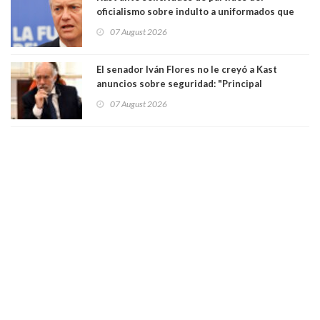
oficialismo sobre indulto a uniformados que
están presos: "Se van a analizar en su mérito"
07 August 2026
El senador Iván Flores no le creyó a Kast
anuncios sobre seguridad: "Principal
herramienta sigue sin urgencia clave para
07 August 2026
perseguir ruta del dinero y levantar secreto
bancario"