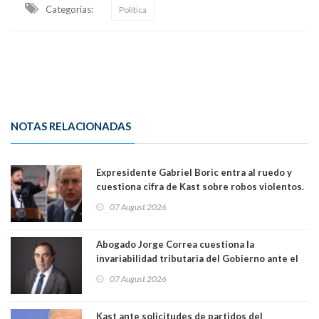
Categorias:
Política
NOTAS RELACIONADAS
Expresidente Gabriel Boric entra al ruedo y
cuestiona cifra de Kast sobre robos violentos.
Gobierno le respondió
07 August 2026
Abogado Jorge Correa cuestiona la
invariabilidad tributaria del Gobierno ante el
Tribunal Constitucional: “Es contraria a la
07 August 2026
democracia” y "defendemos la alternancia en el
poder"
Kast ante solicitudes de partidos del