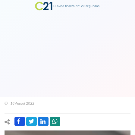
El aviso finaliza en: 19 segundos.
Finalizar Publicidad
Ministra Izkia Siches por intervención
responde a críticas del rechazo:
"Nuestro rol es informar, entregar el
texto íntegro, que las personas
puedan participar"
18 August 2022